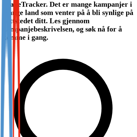
TradeTracker. Det er mange kampanjer i
Not already our Publisher?
mange land som venter på å bli synlige på
Sign up here
nettstedet ditt. Les gjennom
kampanjebeskrivelsen, og søk nå for å
komme i gang.