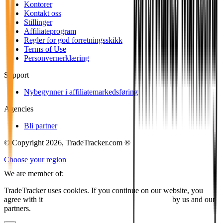
Kontorer
Kontakt oss
Stillinger
Affiliateprogram
Regler for god forretningsskikk
Terms of Use
Personvernerklæring
Support
Nybegynner i affiliatemarkedsføring
Agencies
Bli partner
© Copyright 2026, TradeTracker.com ®
Choose your region
We are member of:
TradeTracker uses cookies. If you continue on our website, you
agree with it
placing cookies and processing this data
by us and our
partners.