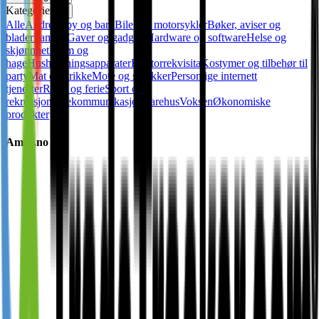
Kategorier
✕
Alle
Andre
Baby og barn
Biler og motorsykler
Bøker, aviser og
blader
Familie
Gaver og gadgets
Hardware og software
Helse og
skjønnhet
Hjem og
hage
Husholdningsapparater
Kontorrekvisita
Kostymer og tilbehør til
party
Mat og drikke
Mote og smykker
Personlige internett
tjenester
Reise og ferie
Sport og
rekreasjon
Telekommunikasjon
Varehus
Voksen
Økonomiske
produkter
Amor.no