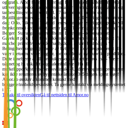
og gratis. Amor har rask levering i hele Norge til både hjemmet og
utleveringssted og har som eneste aktør en unik leveringsgaranti og
tar bestillinger helt frem til kl. 17 som sendes samme dag.
Bestillinger innen kl. 17 sendes samme dag. Levering hjem samme
dag: Oslo, Viken og Vestfold Seneste mulige leveringstidspunkt vil
fremkomme i ordrebildet. Det er også "Levering hjem neste dag" til
Bergen, Stavanger og Trondheim. Leverings- og prisgaranti
Gavekort på kr. 100 hvis pakken blir mer enn én dag forsinket Vi
matcher prisen hvis vi ikke har lykkes i å være best på pris *
Betingelser for godkjennelse av bytte/retur Hovedregelen er at alle
varer i retur må være salgbar, som om de var nye, ubrukte produkter.
Dette innebærer at alle produkter som skal returneres må: - Være
uåpnet og ha uskadet originalemballasje - Ha alle
merkelapper/klistremerker osv. intakt - Undertøy og intimprodukter
kan ikke returneres av hygieniske årsaker 365 dagers åpent kjøp!
Amor.no ønsker å komme i kontakt med
bloggere/innholdspesialister. Ta gjerne kontakt via meldingssystemet
i TT.
Tilbake til oversikten
Gå til nettsiden til
Amor.no