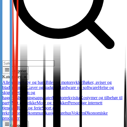
Kategorier
Kategorier
✕
Alle
Andre
Baby og barn
Biler og motorsykler
Bøker, aviser og
blader
Familie
Gaver og gadgets
Hardware og software
Helse og
skjønnhet
Hjem og
hage
Husholdningsapparater
Kontorrekvisita
Kostymer og tilbehør til
party
Mat og drikke
Mote og smykker
Personlige internett
tjenester
Reise og ferie
Sport og
rekreasjon
Telekommunikasjon
Varehus
Voksen
Økonomiske
produkter
Kategorier