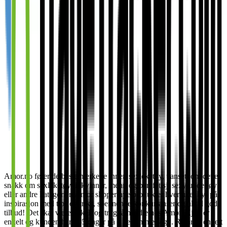
Amor.no fører de beste merkene innen sexleketøy, uansett om det er
snakk om sexleketøy til kvinner, menn og par, fetisj, sexy undertøy
eller andre kategorier. Amor slipper nye produkter hver uke, byr på
inspirasjon med tips og triks, spennende konkurranser og alltid gode
tilbud! Det skal være enkelt og trygt å handle hos Amor. Kjøp er
enkelt og kunden har 365 dager på å bestemme seg*. Retur er enkelt