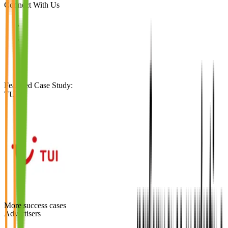
Connect With Us
Featured Case Study
:
TUI
More success cases
Advertisers