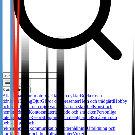
Kategorier
Kategorier
✕
Alla
Annat
Bilar, motorcycklar och cyklar
Böcker och
tidningar
Dating
Djur
Gåvor och presenter
Hem och trädgård
Hobby
och fritid
Hård- och mjukvara
Hälsa och skönhet
Konst och
heminredning
Kontorsmaterial
Mode och smycken
Personliga
internettjänster
Resor
Shopping och detaljhandel
Småbarn och
bebisar
Sport och
rekreation
Telekommunikation
Underhållning
Utbildning och
karriär
Vitvaror och hushållsapparater
Vuxet