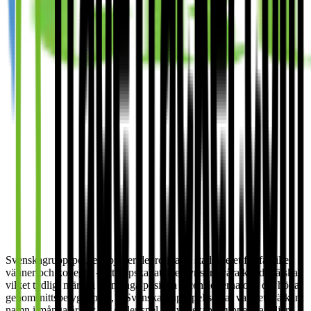
Svenskagruppspel.se erbjuder det roligaste stadsspelet för familjer,
vänner och kollegor – ett uppskattat äventyr som våra kunder älskar,
vilket tydligt märks i de många positiva recensionerna och det höga
genomsnittsbetyget på 9,1. Svenskagruppspel.se har varit ett välkänt
namn i många år när det gäller spel för vänskapsgrupper, familjer