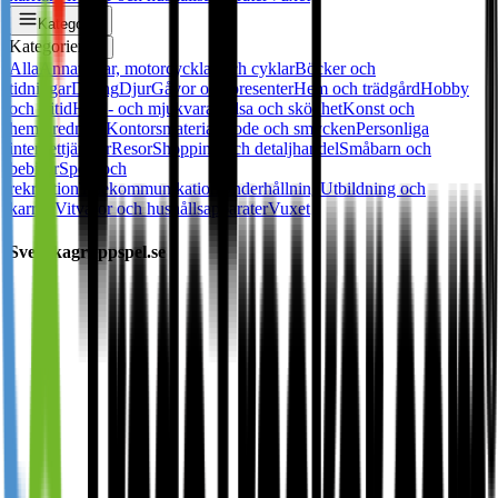
Kategorier
Kategorier
✕
Alla
Annat
Bilar, motorcycklar och cyklar
Böcker och
tidningar
Dating
Djur
Gåvor och presenter
Hem och trädgård
Hobby
och fritid
Hård- och mjukvara
Hälsa och skönhet
Konst och
heminredning
Kontorsmaterial
Mode och smycken
Personliga
internettjänster
Resor
Shopping och detaljhandel
Småbarn och
bebisar
Sport och
rekreation
Telekommunikation
Underhållning
Utbildning och
karriär
Vitvaror och hushållsapparater
Vuxet
Svenskagruppspel.se