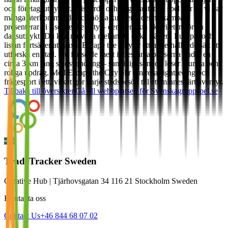
och företagsutflykter. Prisvärda och högkvalitativa spel gör att vi har
många återkommande och nöjda kunder. I denna kampanj
presenterar vi Escape the City – den perfekta aktiviteten för en
dagsutflykt! Du kan nu välja mellan 92 olika städer i Europa, och
listan fortsätter att växa. Escape the City är ett underhållande sätt att
utforska en stad. Du får se de mest intressanta platserna under en
cirka 3 km lång stadsvandring – samtidigt som du löser kluriga och
roliga updrag. Med Escape the City blir din resa sightseeing och
frågesport i ett, vilket gör varje stadsbesök till ett minnesvärt äventyr.
Tillbaka till översikten
Gå till webbplatsen för
Svenskagruppspel.se
TradeTracker Sweden
Creative Hub | Tjärhovsgatan 34 116 21 Stockholm Sweden
Kontakta oss
Contact Us
+46 844 68 07 02