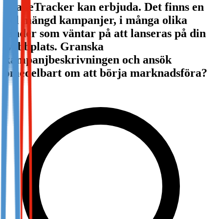
TradeTracker kan erbjuda. Det finns en
Not already our Publisher?
hel mängd kampanjer, i många olika
Sign up here
länder som väntar på att lanseras på din
webbplats. Granska
kampanjbeskrivningen och ansök
omedelbart om att börja marknadsföra?