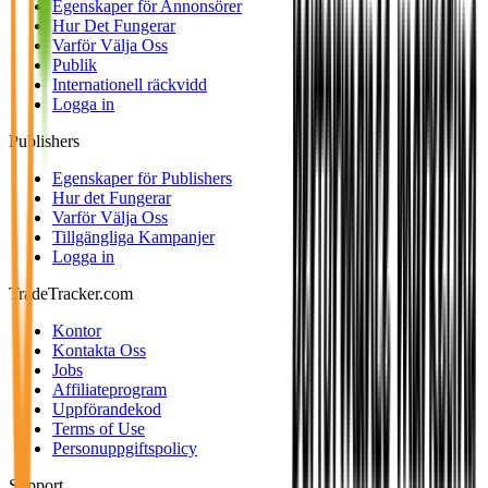
Egenskaper för Annonsörer
Hur Det Fungerar
Varför Välja Oss
Publik
Internationell räckvidd
Logga in
Publishers
Egenskaper för Publishers
Hur det Fungerar
Varför Välja Oss
Tillgängliga Kampanjer
Logga in
TradeTracker.com
Kontor
Kontakta Oss
Jobs
Affiliateprogram
Uppförandekod
Terms of Use
Personuppgiftspolicy
Support