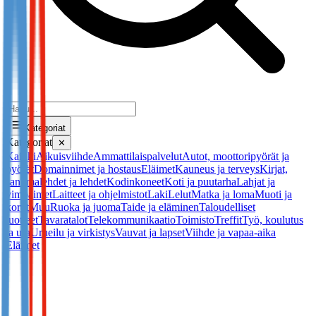
Kategoriat
Kategoriat
✕
Kaikki
Aikuisviihde
Ammattilaispalvelut
Autot, moottoripyörät ja
pyörät
Domainnimet ja hostaus
Eläimet
Kauneus ja terveys
Kirjat,
sanomalehdet ja lehdet
Kodinkoneet
Koti ja puutarha
Lahjat ja
vimpaimet
Laitteet ja ohjelmistot
Laki
Lelut
Matka ja loma
Muoti ja
korut
Muu
Ruoka ja juoma
Taide ja eläminen
Taloudelliset
tuotteet
Tavaratalot
Telekommunikaatio
Toimisto
Treffit
Työ, koulutus
ja ura
Urheilu ja virkistys
Vauvat ja lapset
Viihde ja vapaa-aika
Eläimet