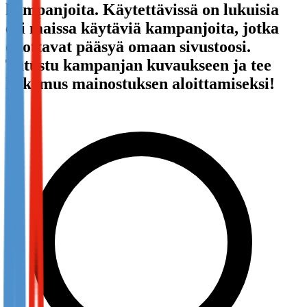
kampanjoita. Käytettävissä on lukuisia
Not already our Publisher?
eri maissa käytäviä kampanjoita, jotka
Sign up here
odottavat pääsyä omaan sivustoosi.
Tutustu kampanjan kuvaukseen ja tee
hakemus mainostuksen aloittamiseksi!