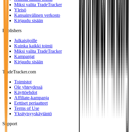
Miksi valita TradeTracker
Yleisö
Kansainvälinen verkosto
Kirjaudu sisään
Publishers
Julkaisijoille
Kuinka kaikki toimii
Miksi valita TradeTracker
Kampanjat
Kirjaudu sisään
TradeTracker.com
Toimistot
Ole yhteydessä
Käyttöehdot
Affiliate-kampanja
Eettiset periaatteet
Terms of Use
Yksityisyyskäytäntö
Support