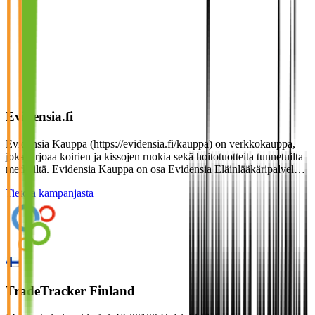
Evidensia.fi
Evidensia Kauppa (https://evidensia.fi/kauppa) on verkkokauppa,
joka tarjoaa koirien ja kissojen ruokia sekä hoitotuotteita tunnetuilta
merkeiltä. Evidensia Kauppa on osa Evidensia Eläinlääkäripalvel…
Tietoja kampanjasta
TradeTracker Finland