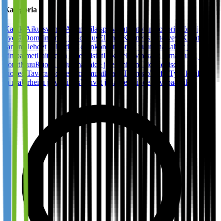
Kategoria
Kaikki
Aikuisviihde
Ammattilaispalvelut
Autot, moottoripyörät ja
pyörät
Domainnimet ja hostaus
Eläimet
Kauneus ja terveys
Kirjat,
sanomalehdet ja lehdet
Kodinkoneet
Koti ja puutarha
Lahjat ja
vimpaimet
Laitteet ja ohjelmistot
Laki
Lelut
Matka ja loma
Muoti ja
korut
Muu
Ruoka ja juoma
Taide ja eläminen
Taloudelliset
tuotteet
Tavaratalot
Telekommunikaatio
Toimisto
Treffit
Työ, koulutus
ja ura
Urheilu ja virkistys
Vauvat ja lapset
Viihde ja vapaa-aika