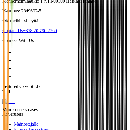
Mannerheiminaukio 1 A FI-00100 Helsinki Finland
Y-tunnus: 2849692-5
Ota meihin yhteyttä
Contact Us
+358 20 790 2760
Connect With Us
Featured Case Study
:
TUI
More success cases
Advertisers
Mainostajalle
Kuinka kaikki toimii