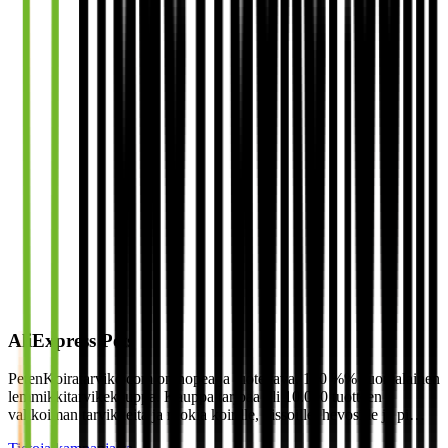
AliExpress Pets
PetenKoiratarvike.com on nopea ja luotettava, 100 %% suomalainen
lemmikkitarvikekauppa. Kauppa tarjoaa yli 10.000 tuotteen
valikoiman tarvikkeita ja ruokia koirille, kissoille, hevosille ja pi…