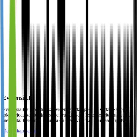
Evidensia.fi
Evidensia Kauppa (https://evidensia.fi/kauppa) on verkkokauppa,
joka tarjoaa koirien ja kissojen ruokia sekä hoitotuotteita tunnetuilta
merkeiltä. Evidensia Kauppa on osa Evidensia Eläinlääkäripalvel…
Tietoja kampanjasta