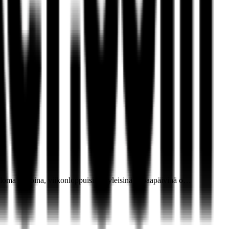
i loma -aikoina, viikonloppuisin ja yleisinä vapaapäivinä o…