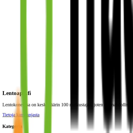
Lentoapu.fi
Lentokoneessa on keskimäärin 100 matkustajaa, joten on mahdollista sa
Tietoja kampanjasta
Kategoria