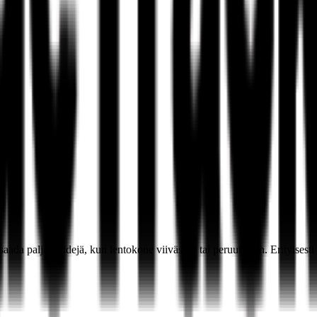
ada paljon liidejä, kun lentokone viivästyy tai peruutetaan. Erityisest