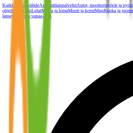
Kaikki
Aikuisviihde
Ammattilaispalvelut
Autot, moottoripyörät ja pyörä
ohjelmistot
Laki
Lelut
Matka ja loma
Muoti ja korut
Muu
Ruoka ja juom
lapset
Viihde ja vapaa-aika