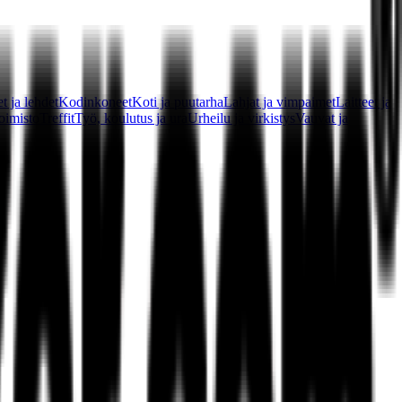
t ja lehdet
Kodinkoneet
Koti ja puutarha
Lahjat ja vimpaimet
Laitteet ja
oimisto
Treffit
Työ, koulutus ja ura
Urheilu ja virkistys
Vauvat ja