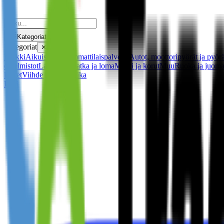
Kategoriat
Kategoriat
✕
Kaikki
Aikuisviihde
Ammattilaispalvelut
Autot, moottoripyörät ja pyörä
ohjelmistot
Laki
Lelut
Matka ja loma
Muoti ja korut
Muu
Ruoka ja juom
lapset
Viihde ja vapaa-aika
Laki