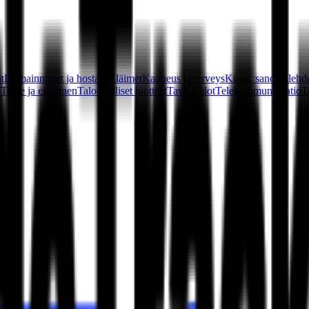
t
Domainnimet ja hostaus
Eläimet
Kauneus ja terveys
Kirjat, sanomalehde
a
Taide ja eläminen
Taloudelliset tuotteet
Tavaratalot
Telekommunikaatio
T