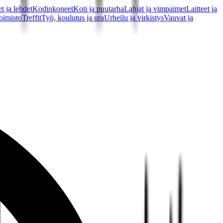
t ja lehdet
Kodinkoneet
Koti ja puutarha
Lahjat ja vimpaimet
Laitteet ja
oimisto
Treffit
Työ, koulutus ja ura
Urheilu ja virkistys
Vauvat ja