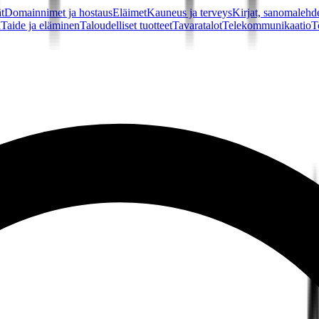
t
Domainnimet ja hostaus
Eläimet
Kauneus ja terveys
Kirjat, sanomalehde
a
Taide ja eläminen
Taloudelliset tuotteet
Tavaratalot
Telekommunikaatio
T