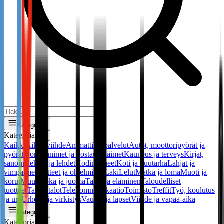
Kategoriat
Kategoriat
✕
Kaikki
Aikuisviihde
Ammattilaispalvelut
Autot, moottoripyörät ja
pyörät
Domainnimet ja hostaus
Eläimet
Kauneus ja terveys
Kirjat,
sanomalehdet ja lehdet
Kodinkoneet
Koti ja puutarha
Lahjat ja
vimpaimet
Laitteet ja ohjelmistot
Laki
Lelut
Matka ja loma
Muoti ja
korut
Muu
Ruoka ja juoma
Taide ja eläminen
Taloudelliset
tuotteet
Tavaratalot
Telekommunikaatio
Toimisto
Treffit
Työ, koulutus
ja ura
Urheilu ja virkistys
Vauvat ja lapset
Viihde ja vapaa-aika
Kategoriat
Kategoriat
✕