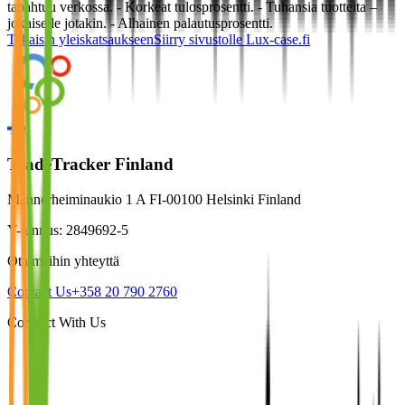
tapahtuu verkossa. - Korkeat tulosprosentti. - Tuhansia tuotteita –
jokaiselle jotakin. - Alhainen palautusprosentti.
Takaisin yleiskatsaukseen
Siirry sivustolle
Lux-case.fi
TradeTracker Finland
Mannerheiminaukio 1 A FI-00100 Helsinki Finland
Y-tunnus: 2849692-5
Ota meihin yhteyttä
Contact Us
+358 20 790 2760
Connect With Us