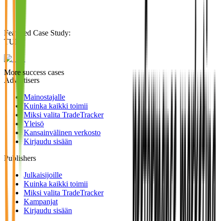
Featured Case Study
:
TUI
More success cases
Advertisers
Mainostajalle
Kuinka kaikki toimii
Miksi valita TradeTracker
Yleisö
Kansainvälinen verkosto
Kirjaudu sisään
Publishers
Julkaisijoille
Kuinka kaikki toimii
Miksi valita TradeTracker
Kampanjat
Kirjaudu sisään