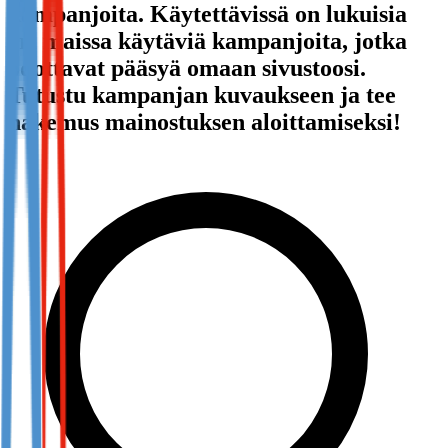
kampanjoita. Käytettävissä on lukuisia
Not already our Publisher?
eri maissa käytäviä kampanjoita, jotka
Sign up here
odottavat pääsyä omaan sivustoosi.
Tutustu kampanjan kuvaukseen ja tee
hakemus mainostuksen aloittamiseksi!