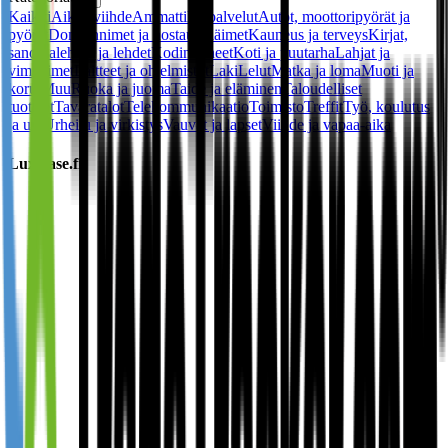
Kaikki
Aikuisviihde
Ammattilaispalvelut
Autot, moottoripyörät ja
pyörät
Domainnimet ja hostaus
Eläimet
Kauneus ja terveys
Kirjat,
sanomalehdet ja lehdet
Kodinkoneet
Koti ja puutarha
Lahjat ja
vimpaimet
Laitteet ja ohjelmistot
Laki
Lelut
Matka ja loma
Muoti ja
korut
Muu
Ruoka ja juoma
Taide ja eläminen
Taloudelliset
tuotteet
Tavaratalot
Telekommunikaatio
Toimisto
Treffit
Työ, koulutus
ja ura
Urheilu ja virkistys
Vauvat ja lapset
Viihde ja vapaa-aika
Lux-case.fi