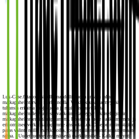
Lux-Case.fi tarjoaa sinulle mahdollisuuden ansaita rahaa
matkapuhelintarvike markkinoilla. Verkkokaupassa myydään
tuhansia erilaisia suojakuoria ja muita lisätarvikkeita
matkapuhelimille. Suuresta valikoimasta löytyy jokaiselle jotain
matkapuhelinmerkistä riippumatta. Loistavan tuote valikoimamme ja
erinomaisen verkkokauppamme ansiosta Lux-Case on mainostajille
paras valinta näillä markkinoilla, jos olet kiinnostunut ansaitsemaan
rahaa. - Uudet tuotteet ensimäisenä markkinoille. - Kaikki myynti