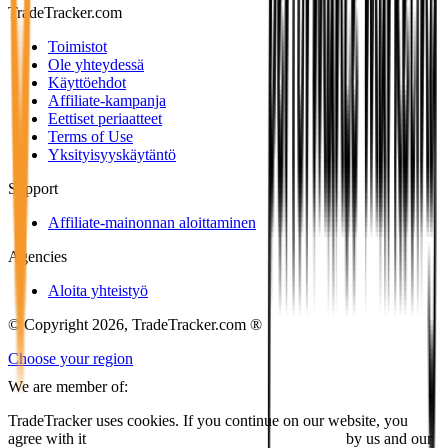
TradeTracker.com
Toimistot
Ole yhteydessä
Käyttöehdot
Affiliate-kampanja
Eettiset periaatteet
Terms of Use
Yksityisyyskäytäntö
Support
Affiliate-mainonnan aloittaminen
Agencies
Aloita yhteistyö
© Copyright 2026, TradeTracker.com ®
Choose your region
We are member of:
TradeTracker uses cookies. If you continue on our website, you
agree with it
placing cookies and processing this data
by us and our