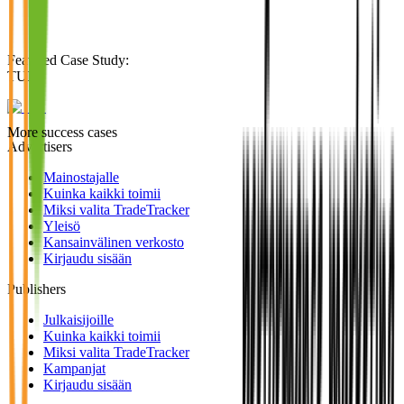
Featured Case Study
:
TUI
More success cases
Advertisers
Mainostajalle
Kuinka kaikki toimii
Miksi valita TradeTracker
Yleisö
Kansainvälinen verkosto
Kirjaudu sisään
Publishers
Julkaisijoille
Kuinka kaikki toimii
Miksi valita TradeTracker
Kampanjat
Kirjaudu sisään