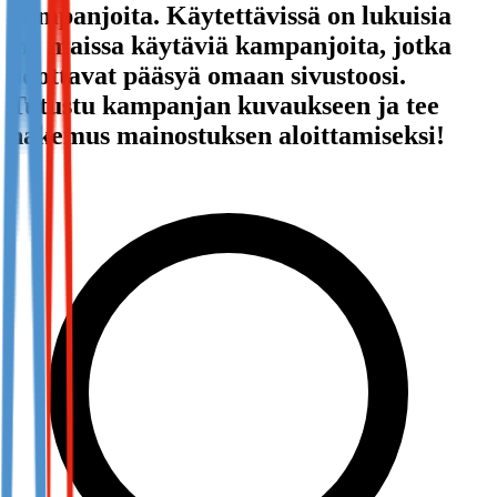
kampanjoita. Käytettävissä on lukuisia
Not already our Publisher?
eri maissa käytäviä kampanjoita, jotka
Sign up here
odottavat pääsyä omaan sivustoosi.
Tutustu kampanjan kuvaukseen ja tee
hakemus mainostuksen aloittamiseksi!