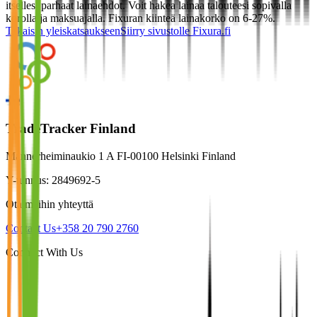
itsellesi parhaat lainaehdot. Voit hakea lainaa talouteesi sopivalla
korolla ja maksuajalla. Fixuran kiinteä lainakorko on 6-27%.
Takaisin yleiskatsaukseen
Siirry sivustolle
Fixura.fi
TradeTracker Finland
Mannerheiminaukio 1 A FI-00100 Helsinki Finland
Y-tunnus: 2849692-5
Ota meihin yhteyttä
Contact Us
+358 20 790 2760
Connect With Us