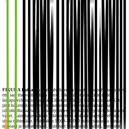
FIXURA Laina
Fixuran palvelu eroaa muista lainapalveluista siten,
että saat itse valita lainan koron. Siksi lainat ovat usein muita
lainapalveluita halvempia. Kilpailuta laina ja säästä kuluissa. Kun
jätät hakemuksen meidän kauttamme, voit rauhassa tutustua
rahoittajilta saamaasi lainatarjoukseen ja päättää, hyväksytkö lainan
vai et. Lainahakemuksen jättäminen on maksutonta eikä velvoita
sinua mihinkään. Voit hakea 1 000–10 000 euron suuruista lainaa,
nopeasti ja vaivattomasti. Kun haet lainaa omin ehdoin, varmistat