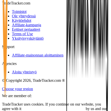
TradeTracker.com
Toimistot
Ole yhteydessä
Käyttöehdot
Affiliate-kampanja
Eettiset periaatteet
Terms of Use
Yksityisyyskäytäntö
Support
Affiliate-mainonnan aloittaminen
Agencies
Aloita yhteistyö
© Copyright 2026, TradeTracker.com ®
Choose your region
We are member of:
TradeTracker uses cookies. If you continue on our website, you
agree with it
placing cookies and processing this data
by us and our