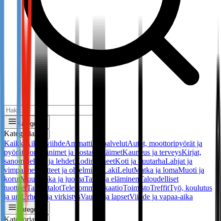
Kategoriat
Kategoriat
✕
Kaikki
Aikuisviihde
Ammattilaispalvelut
Autot, moottoripyörät ja
pyörät
Domainnimet ja hostaus
Eläimet
Kauneus ja terveys
Kirjat,
sanomalehdet ja lehdet
Kodinkoneet
Koti ja puutarha
Lahjat ja
vimpaimet
Laitteet ja ohjelmistot
Laki
Lelut
Matka ja loma
Muoti ja
korut
Muu
Ruoka ja juoma
Taide ja eläminen
Taloudelliset
tuotteet
Tavaratalot
Telekommunikaatio
Toimisto
Treffit
Työ, koulutus
ja ura
Urheilu ja virkistys
Vauvat ja lapset
Viihde ja vapaa-aika
Kategoriat
Kategoriat
✕