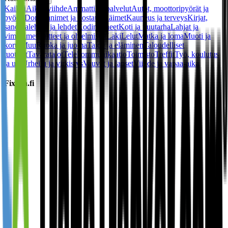
Kaikki
Aikuisviihde
Ammattilaispalvelut
Autot, moottoripyörät ja
pyörät
Domainnimet ja hostaus
Eläimet
Kauneus ja terveys
Kirjat,
sanomalehdet ja lehdet
Kodinkoneet
Koti ja puutarha
Lahjat ja
vimpaimet
Laitteet ja ohjelmistot
Laki
Lelut
Matka ja loma
Muoti ja
korut
Muu
Ruoka ja juoma
Taide ja eläminen
Taloudelliset
tuotteet
Tavaratalot
Telekommunikaatio
Toimisto
Treffit
Työ, koulutus
ja ura
Urheilu ja virkistys
Vauvat ja lapset
Viihde ja vapaa-aika
Fixura.fi