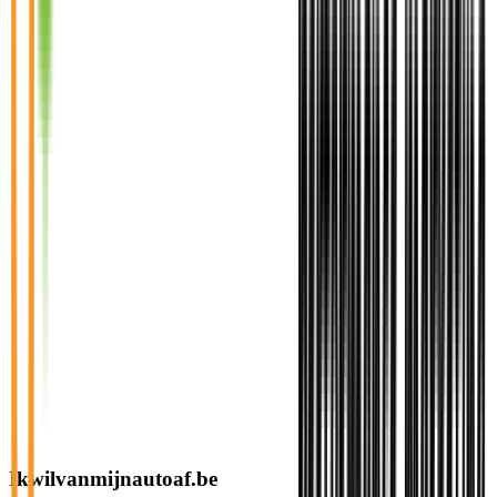
Ikwilvanmijnautoaf.be