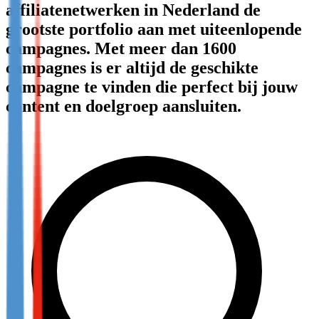
affiliatenetwerken in Nederland de
Not already our Publisher?
grootste portfolio aan met uiteenlopende
Sign up here
campagnes. Met meer dan 1600
campagnes is er altijd de geschikte
campagne te vinden die perfect bij jouw
content en doelgroep aansluiten.