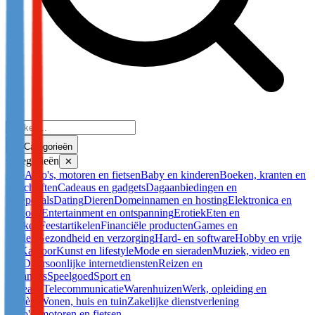
Categorieën
Categorieën
✕
Alle
Auto's, motoren en fietsen
Baby en kinderen
Boeken, kranten en
tijdschriften
Cadeaus en gadgets
Dagaanbiedingen en
groepdeals
Dating
Dieren
Domeinnamen en hosting
Elektronica en
witgoed
Entertainment en ontspanning
Erotiek
Eten en
drinken
Feestartikelen
Financiële producten
Games en
spellen
Gezondheid en verzorging
Hard- en software
Hobby en vrije
tijd
Kantoor
Kunst en lifestyle
Mode en sieraden
Muziek, video en
DVD
Persoonlijke internetdiensten
Reizen en
vakanties
Speelgoed
Sport en
recreatie
Telecommunicatie
Warenhuizen
Werk, opleiding en
carrière
Wonen, huis en tuin
Zakelijke dienstverlening
Auto's, motoren en fietsen