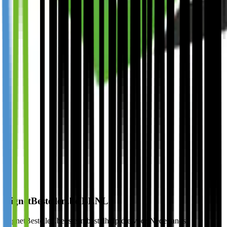
VignetBestellen.be BENL
VignetBestellen.be is een bestelhulp die voor Nederlandse