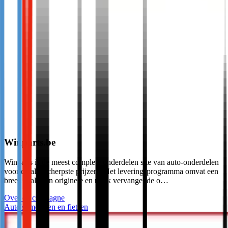
Winparts.be
Winparts is de meest complete onderdelen site van auto-onderdelen
voor de allerscherpste prijzen . Het leveringsprogramma omvat een
breed scala aan originele en merk vervangende o…
Over de campagne
Auto's, motoren en fietsen