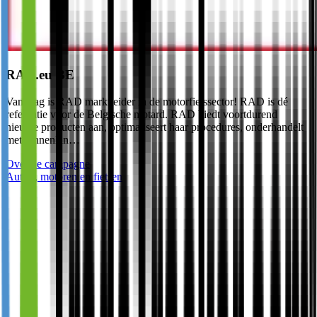
RAD.eu BE
Vandaag is RAD marktleider in de motorfietssector! RAD is dé
referentie voor de Belgische motard. RAD biedt voortdurend
nieuwe producten aan, optimaliseert haar procedures, onderhandelt
met binnenlan…
Over de campagne
Auto's, motoren en fietsen