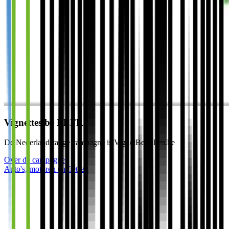
Vignettes.be BEFR
De Nederlandstalige campagne is VignetBestellen.be
Over de campagne
Auto's, motoren en fietsen