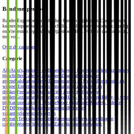
Bandenexpert.be
BandenExpert.be is de absolute banden prijskraker. Consumenten
kunnen topmerken zoals Michelin, Bridgestone, Goodyear, Dunlop
en Vredestein tegen dumpprijzen bestellen. Verhoog uw conversie,
trek vo…
Over de campagne
Categorie
Alle
Auto's, motoren en fietsen
Baby en kinderen
Boeken, kranten en
tijdschriften
Cadeaus en gadgets
Dagaanbiedingen en
groepdeals
Dating
Dieren
Domeinnamen en hosting
Elektronica en
witgoed
Entertainment en ontspanning
Erotiek
Eten en
drinken
Feestartikelen
Financiële producten
Games en
spellen
Gezondheid en verzorging
Hard- en software
Hobby en vrije
tijd
Kantoor
Kunst en lifestyle
Mode en sieraden
Muziek, video en
DVD
Persoonlijke internetdiensten
Reizen en
vakanties
Speelgoed
Sport en
recreatie
Telecommunicatie
Warenhuizen
Werk, opleiding en
carrière
Wonen, huis en tuin
Zakelijke dienstverlening