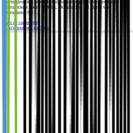
voertuigbezitters bemiddelt bij het verkrijgen van onder andere
milieustickers voor Frankrijk, Duitsland en het vignet voor
Zwitserland. Sin…
Over de campagne
Auto's, motoren en fietsen