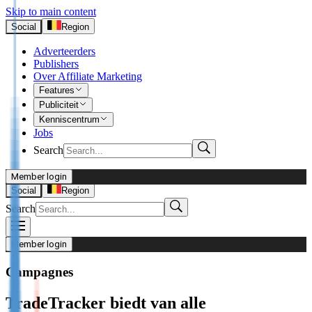
Skip to main content
Social
Region
Adverteerders
Publishers
Over Affiliate Marketing
Features
Publiciteit
Kenniscentrum
Jobs
Search
Member login
I’m Advertiser
Social
Region
Search
Login
Not already our Advertiser?
Member login
Sign up here
Campagnes
I’m Publisher
TradeTracker biedt van alle
Login