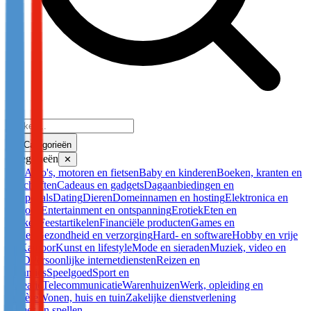
Categorieën
Categorieën
✕
Alle
Auto's, motoren en fietsen
Baby en kinderen
Boeken, kranten en
tijdschriften
Cadeaus en gadgets
Dagaanbiedingen en
groepdeals
Dating
Dieren
Domeinnamen en hosting
Elektronica en
witgoed
Entertainment en ontspanning
Erotiek
Eten en
drinken
Feestartikelen
Financiële producten
Games en
spellen
Gezondheid en verzorging
Hard- en software
Hobby en vrije
tijd
Kantoor
Kunst en lifestyle
Mode en sieraden
Muziek, video en
DVD
Persoonlijke internetdiensten
Reizen en
vakanties
Speelgoed
Sport en
recreatie
Telecommunicatie
Warenhuizen
Werk, opleiding en
carrière
Wonen, huis en tuin
Zakelijke dienstverlening
Games en spellen