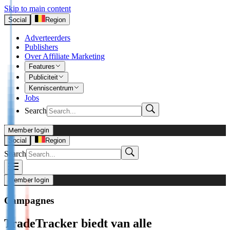
Skip to main content
Social
Region
Adverteerders
Publishers
Over Affiliate Marketing
Features
Publiciteit
Kenniscentrum
Jobs
Search
Member login
I’m Advertiser
Social
Region
Search
Login
Not already our Advertiser?
Member login
Sign up here
Campagnes
I’m Publisher
TradeTracker biedt van alle
Login