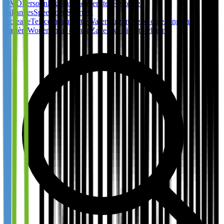
DVD
Persoonlijke internetdiensten
Reizen en
vakanties
Speelgoed
Sport en
recreatie
Telecommunicatie
Warenhuizen
Werk, opleiding en
carrière
Wonen, huis en tuin
Zakelijke dienstverlening