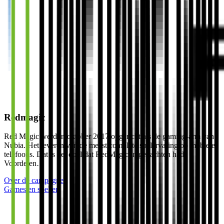
Redmagic
Red Magic werd in oktober 2017 opgericht als de gaming-arm van
Nubia. Het leveren van de meest complete spelervaring op mobiele
telefoons. Dat is het doel dat RedMagic in gedachten had.
Voordelen…
Over de campagne
Games en spellen