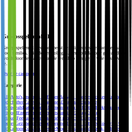
Groepsspellen.nl BE
Groepsspellen.nl biedt het meest gezellige stadsspel aan, gemaakt
voor families, vrienden en collega's. Een spel dat zeer gewaardeerd
wordt door de klanten van de webshop getuige de vele positieve
re…
Over de campagne
Categorie
Alle
Auto's, motoren en fietsen
Baby en kinderen
Boeken, kranten en
tijdschriften
Cadeaus en gadgets
Dagaanbiedingen en
groepdeals
Dating
Dieren
Domeinnamen en hosting
Elektronica en
witgoed
Entertainment en ontspanning
Erotiek
Eten en
drinken
Feestartikelen
Financiële producten
Games en
spellen
Gezondheid en verzorging
Hard- en software
Hobby en vrije
tijd
Kantoor
Kunst en lifestyle
Mode en sieraden
Muziek, video en