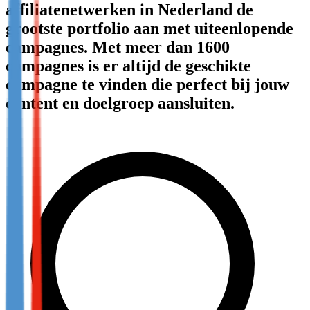
affiliatenetwerken in Nederland de
Not already our Publisher?
grootste portfolio aan met uiteenlopende
Sign up here
campagnes. Met meer dan 1600
campagnes is er altijd de geschikte
campagne te vinden die perfect bij jouw
content en doelgroep aansluiten.