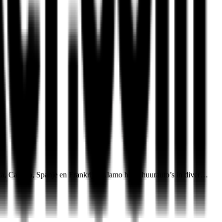
ka, Canada, Spanje en Frankrijk. Alamo heeft huurauto’s in diver…