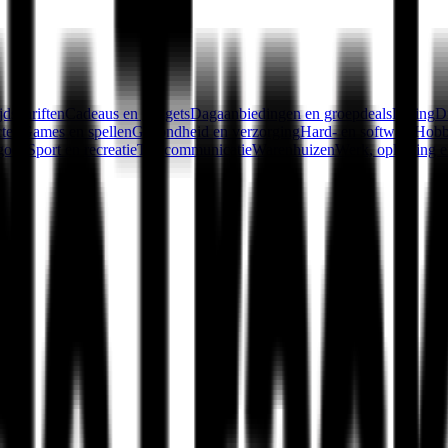
jdschriften
Cadeaus en gadgets
Dagaanbiedingen en groepdeals
Dating
D
cten
Games en spellen
Gezondheid en verzorging
Hard- en software
Hobby
goed
Sport en recreatie
Telecommunicatie
Warenhuizen
Werk, opleiding e