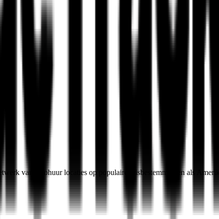
etwerk van autohuur locaties op populaire reisbestemmingen als Ameri