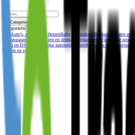
Categorieën
Categorieën
✕
Alle
Auto's, motoren en fietsen
Baby en kinderen
Boeken, kranten en ti
en ontspanning
Erotiek
Eten en drinken
Feestartikelen
Financiële produ
video en DVD
Persoonlijke internetdiensten
Reizen en vakanties
Speel
Reizen en vakanties