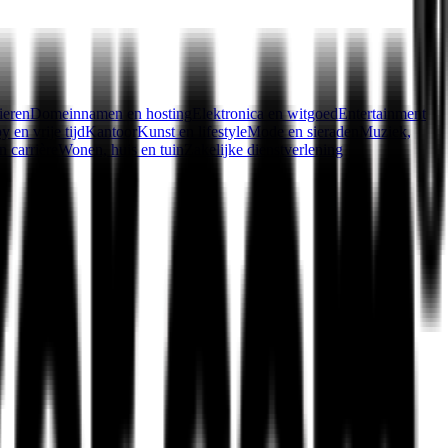
ieren
Domeinnamen en hosting
Elektronica en witgoed
Entertainment
 en vrije tijd
Kantoor
Kunst en lifestyle
Mode en sieraden
Muziek,
n carrière
Wonen, huis en tuin
Zakelijke dienstverlening