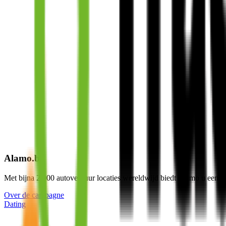
Alamo.be
Met bijna 2.000 autoverhuur locaties wereldwijd biedt Alamo u een n
Over de campagne
Dating