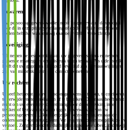
ingelogd.
Bewaren
Uw persoonsgegevens worden nooit langer bewaard dan nodig is
voor de in deze privacyverklaring of op de website omschreven
doelen, behalve wanneer wij daartoe wettelijk verplicht zijn.
Beveiliging
Wij nemen de bescherming van uw gegevens serieus en nemen
passende maatregelen om misbruik tegen te gaan. Als u de indruk
heeft dat uw gegevens niet goed beveiligd zijn of er aanwijzingen
zijn van misbruik, neem dan contact op met ons.
Uw rechten
U heeft het recht om uw persoonsgegevens in te zien, te corrigeren,
te verwijderen, te verplaatsen of te beperken. Daarnaast heeft u het
recht om uw eventuele toestemming voor de verwerking in te
trekken of bezwaar te maken tegen de verwerking van uw
persoonsgegevens. U kunt dergelijke verzoeken sturen naar de
onderstaande contactgegevens. We reageren zo snel mogelijk op uw
verzoek. Zorg ervoor dat u duidelijk aangeeft wie u bent, zodat wij