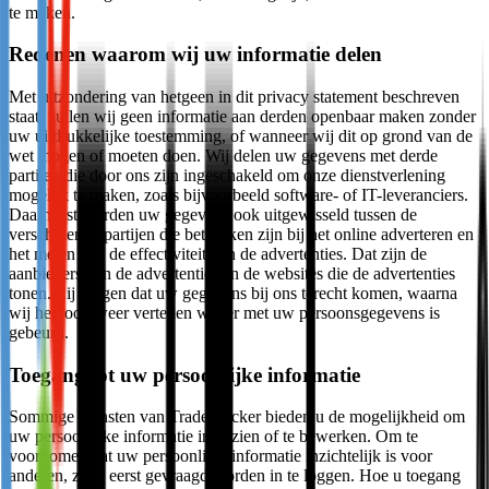
te maken.
Redenen waarom wij uw informatie delen
Met uitzondering van hetgeen in dit privacy statement beschreven
staat, zullen wij geen informatie aan derden openbaar maken zonder
uw uitdrukkelijke toestemming, of wanneer wij dit op grond van de
wet mogen of moeten doen. Wij delen uw gegevens met derde
partijen die door ons zijn ingeschakeld om onze dienstverlening
mogelijk te maken, zoals bijvoorbeeld software- of IT-leveranciers.
Daarnaast worden uw gegevens ook uitgewisseld tussen de
verschillende partijen die betrokken zijn bij het online adverteren en
het meten van de effectiviteit van de advertenties. Dat zijn de
aanbieders van de advertenties en de websites die de advertenties
tonen. Zij zorgen dat uw gegevens bij ons terecht komen, waarna
wij hen ook weer vertellen wat er met uw persoonsgegevens is
gebeurd.
Toegang tot uw persoonlijke informatie
Sommige diensten van TradeTracker bieden u de mogelijkheid om
uw persoonlijke informatie in te zien of te bewerken. Om te
voorkomen dat uw persoonlijke informatie inzichtelijk is voor
anderen, zal u eerst gevraagd worden in te loggen. Hoe u toegang