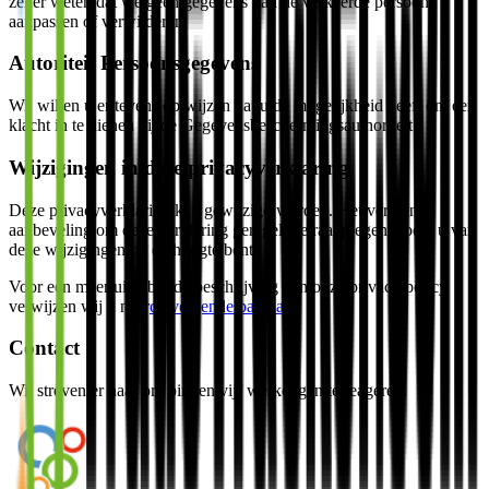
zeker weten dat we geen gegevens van de verkeerde persoon
aanpassen of verwijderen.
Autoriteit Persoonsgegevens
Wij willen u er tevens op wijzen dat u de mogelijkheid heeft om een
klacht in te dienen bij de Gegevensbeschermingsauthoriteit.
Wijzigingen in deze privacyverklaring
Deze privacyverklaring kan gewijzigd worden. Het verdient
aanbeveling om deze verklaring geregeld te raadplegen, zodat u van
deze wijzigingen op de hoogte bent.
Voor een meer uitgebreide beschrijving van onze privacy policy
verwijzen wij u naar
de volgende pagina
.
Contact
Wij streven er naar om binnen vijf werkdagen te reageren.