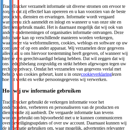
TradeTracker verzamelt informatie uit diverse stromen om ervoor te
zorgen dat zij effectief kan opereren en u kan voorzien van de beste
producten, diensten en ervaringen. Informatie wordt vergaard
wanneer u zich aanmeldt en inlogt en wanneer u van onze site en
diensten gebruik maakt. Het is daarnaast mogelijk dat wij ook van
andere ondernemingen of organisaties informatie ontvangen. Deze
informatie kan op verschillende manieren worden verkregen,
waaronder via webformulieren, cookies, weblogs en software op uw
computer of op een ander apparaat. Wij verzamelen deze gegevens
alleen als u ons hiervoor toestemming heeft gegeven, of wanneer wij
hiertoe een gerechtvaardigd belang hebben. Dat wil zeggen dat wij
ons bedrijfsbelang zorgvuldig en strikt hebben afgewogen tegen uw
recht op privacy. Omdat het verzamelen van gegevens veelal met
behulp van cookies gebeurt, kunt u in onze
cookieverklaring
lezen
hoe dit werkt en welke persoonsgegevens wij verwerken.
Hoe wij uw informatie gebruiken
TradeTracker gebruikt de verkregen informatie voor het
onderhouden, verbeteren en personaliseren van de producten en
diensten die zij aanbiedt. De vergaarde informatie kan tevens
worden gebruikt om bijvoorbeeld met u te kunnen communiceren
over beveiligingsupdates of over uw account. Daarnaast kunnen wij
de informatie gebruiken om, waar mogelijk, advertenties relevanter