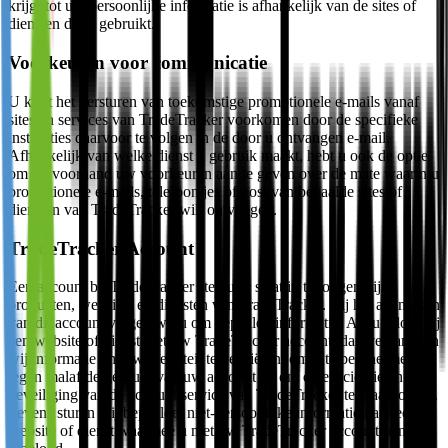
krijgt tot uw persoonlijke informatie is afhankelijk van de sites of
diensten die u gebruikt.
Voorkeuren voor communicatie
U kunt het versturen van toekomstige promotionele e-mails vanaf
sites en services van TradeTracker voorkomen door de specifieke
instructies daarvoor te volgen in de door u ontvangen e-mail.
Afhankelijk van welke dienst u gebruik maakt, hebt u ook de optie
om op voorhand uw voorkeuren aan te geven over de mate waarin u
promotionele e-mails, telefoontjes of post van bepaalde sites of
diensten van TradeTracker wilt ontvangen.
TradeTracker Account
Een account bij TradeTracker stelt u in staat in te loggen bij
producten, websites en diensten van TradeTracker. Bij het aanmaken
van dit account vragen wij u om bepaalde informatie. Als u inlogt bij
een website of dienst met uw TradeTracker account, dan verzamelen
wij informatie om uw identiteit te verifiëren, om u te beschermen
tegen malafide gebruik van uw account en om de efficiëntie en
beveiliging van de account service van TradeTracker te waarborgen.
Tevens sturen wij bepaalde, niet-persoonlijke informatie naar een
website of dienst waarmee u met uw TradeTracker account bent