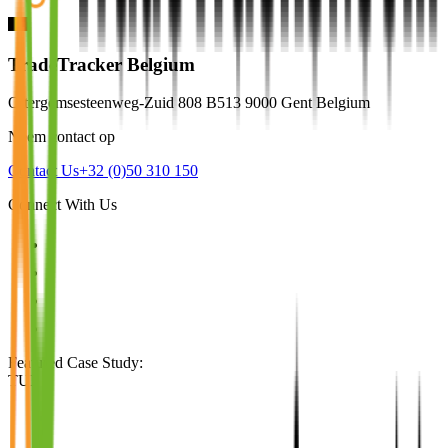
TradeTracker Belgium
Ottergemsesteenweg-Zuid 808 B513 9000 Gent Belgium
Neem contact op
Contact Us
+32 (0)50 310 150
Connect With Us
Featured Case Study
:
TUI