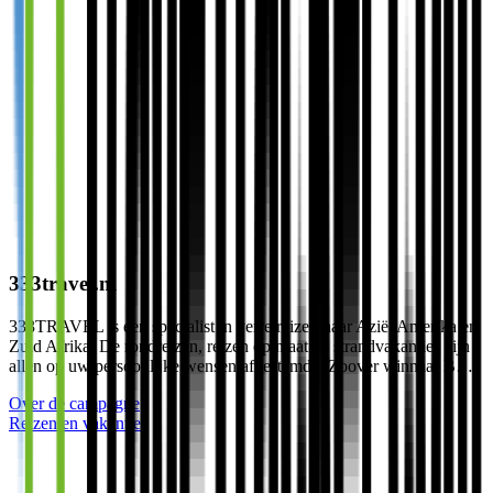
333travel.nl
333TRAVEL is een specialist in verre reizen naar Azië, Amerika en
Zuid Afrika. De rondreizen, reizen op maat en strandvakanties zijn
allen op uw persoonlijke wensen afgestemd. "Zoover winnaar B…
Over de campagne
Reizen en vakanties