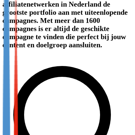
affiliatenetwerken in Nederland de
Not already our Publisher?
grootste portfolio aan met uiteenlopende
Sign up here
campagnes. Met meer dan 1600
campagnes is er altijd de geschikte
campagne te vinden die perfect bij jouw
content en doelgroep aansluiten.