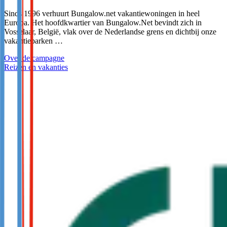
Sinds 1996 verhuurt Bungalow.net vakantiewoningen in heel
Europa. Het hoofdkwartier van Bungalow.Net bevindt zich in
Vosselaar, België, vlak over de Nederlandse grens en dichtbij onze
vakantieparken …
Over de campagne
Reizen en vakanties