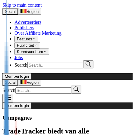
Skip to main content
Social
Region
Adverteerders
Publishers
Over Affiliate Marketing
Features
Publiciteit
Kenniscentrum
Jobs
Search
Member login
I’m Advertiser
Social
Region
Search
Login
Not already our Advertiser?
Member login
Sign up here
Campagnes
I’m Publisher
TradeTracker biedt van alle
Login