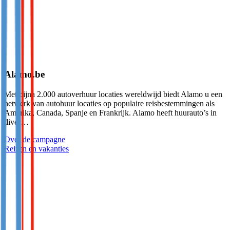
Alamo.be
Met bijna 2.000 autoverhuur locaties wereldwijd biedt Alamo u een
netwerk van autohuur locaties op populaire reisbestemmingen als
Amerika, Canada, Spanje en Frankrijk. Alamo heeft huurauto’s in
diver…
Over de campagne
Reizen en vakanties