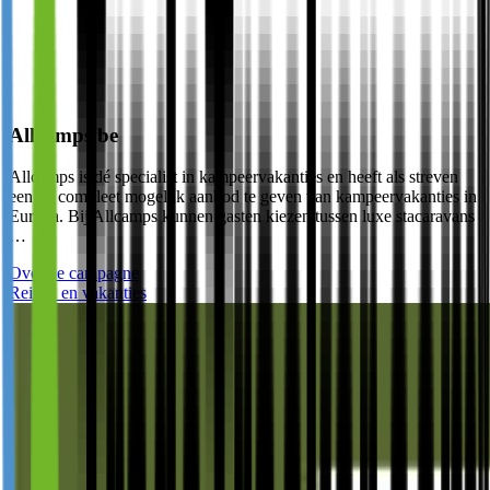
Allcamps.be
Allcamps is dé specialist in kampeervakanties en heeft als streven
een zo compleet mogelijk aanbod te geven van kampeervakanties in
Europa. Bij Allcamps kunnen gasten kiezen tussen luxe stacaravans
…
Over de campagne
Reizen en vakanties