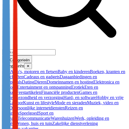
Categorieën
Categorieën
✕
Alle
Auto's, motoren en fietsen
Baby en kinderen
Boeken, kranten en
tijdschriften
Cadeaus en gadgets
Dagaanbiedingen en
groepdeals
Dating
Dieren
Domeinnamen en hosting
Elektronica en
witgoed
Entertainment en ontspanning
Erotiek
Eten en
drinken
Feestartikelen
Financiële producten
Games en
spellen
Gezondheid en verzorging
Hard- en software
Hobby en vrije
tijd
Kantoor
Kunst en lifestyle
Mode en sieraden
Muziek, video en
DVD
Persoonlijke internetdiensten
Reizen en
vakanties
Speelgoed
Sport en
recreatie
Telecommunicatie
Warenhuizen
Werk, opleiding en
carrière
Wonen, huis en tuin
Zakelijke dienstverlening
Reizen en vakanties