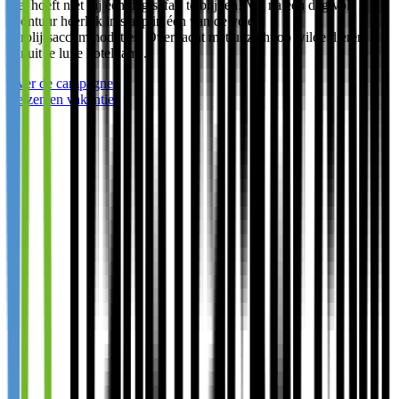
Het hoeft niet bij één dag safari te blijven! Val na een dag vol
avontuur heerlijk in slaap in één van de vele
verblijfsaccommodaties. Overnacht met uitzicht op wilde dieren
vanuit je luxe hotelkam…
Over de campagne
Reizen en vakanties