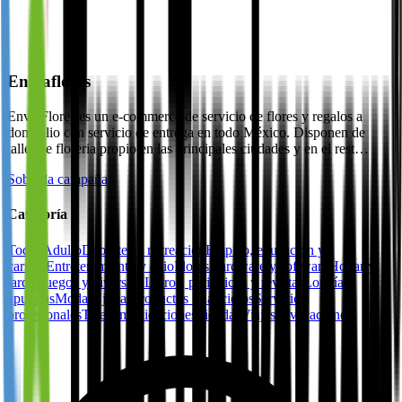
Enviaflores
EnviaFlores es un e-commerce de servicio de flores y regalos a
domicilio con servicio de entrega en todo México. Disponen de
taller de floreria propio en las principales ciudades y en el rest…
Sobre la campaña
Categoría
Todos
Adulto
Deportes y recreación
Empleo, educación y
carrera
Entretenimiento y ocio
Flores
Hardware y software
Hogar y
jardín
Juegos y diversión
Libros, periódicos y revistas
Lotería y
apuestas
Moda y joyas
Productos financieros
Servicios
profesionales
Telecomunicaciones
Tiendas
Viajes y vacaciones