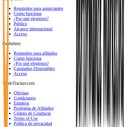
Requisitos para anunciantes
Como funciona
¿Por qué elegirnos?
Público
Alcance internacional
Acceso
Publishers
Requisitos para afiliados
Como funciona
¿Por qué elegirnos?
Campañas Disponibles
Acceso
TradeTracker.com
Oficinas
Contáctanos
Empleos
Programa de Afiliados
Código de Conducta
Terms of Use
Política de privacidad