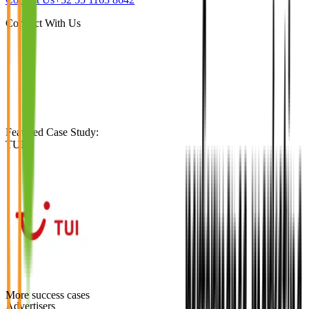
Connect With Us
Featured Case Study
:
TUI
More success cases
Advertisers