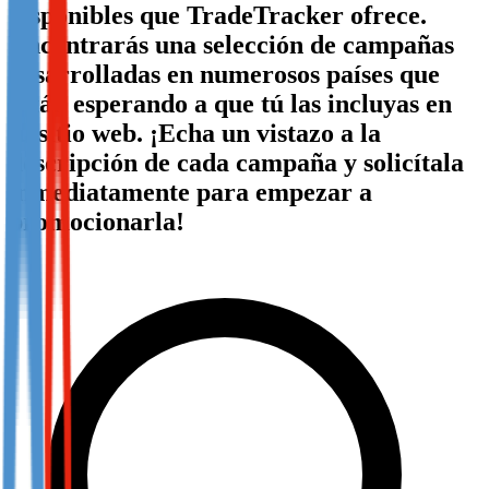
disponibles que TradeTracker ofrece.
Not already our Publisher?
Encontrarás una selección de campañas
Sign up here
desarrolladas en numerosos países que
están esperando a que tú las incluyas en
tu sitio web. ¡Echa un vistazo a la
descripción de cada campaña y solicítala
inmediatamente para empezar a
promocionarla!