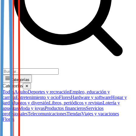
Categorías
Categorías
✕
Todos
Adulto
Deportes y recreación
Empleo, educación y
carrera
Entretenimiento y ocio
Flores
Hardware y software
Hogar y
jardín
Juegos y diversión
Libros, periódicos y revistas
Lotería y
apuestas
Moda y joyas
Productos financieros
Servicios
profesionales
Telecomunicaciones
Tiendas
Viajes y vacaciones
Flores