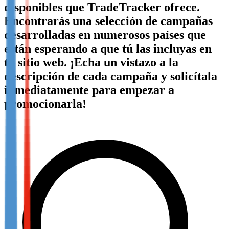
disponibles que TradeTracker ofrece.
Not already our Publisher?
Encontrarás una selección de campañas
Sign up here
desarrolladas en numerosos países que
están esperando a que tú las incluyas en
tu sitio web. ¡Echa un vistazo a la
descripción de cada campaña y solicítala
inmediatamente para empezar a
promocionarla!