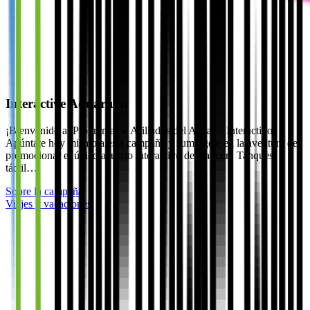
Interactive Aquarium
¡Bienvenido al Programa de Afiliados del Acuario Interactivo!
Apúntate hoy mismo a esta campaña y sumérgete en la aventura de
promocionar el único acuario interactivo de Cancún. Tanques
táctil…
Sobre la campaña
Viajes y vacaciones