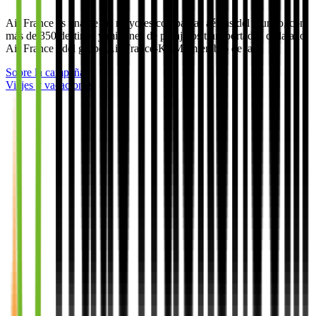
Air France es una de las mayores compañías aéreas del mundo, con
más de 350 destinos y millones de pasajeros transportados cada año.
Air France , del grupo Air France-KLM, miembro de la…
Sobre la campaña
Viajes y vacaciones