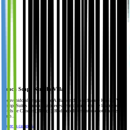
Beach Scape Kin Ha Villas
Bienvenido al Programa de Afiliación de Beachscape Kin-Ha Villas
&amp; Suites Cancún Ya puedes promocionar uno de los mejores
hotels de Cancún (México). Rodeado de un entorno totalmente
carib…
Sobre la campaña