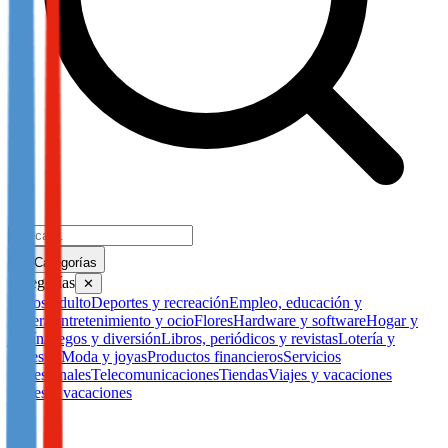
Categorías
Categorías
✕
Todos
Adulto
Deportes y recreación
Empleo, educación y
carrera
Entretenimiento y ocio
Flores
Hardware y software
Hogar y
jardín
Juegos y diversión
Libros, periódicos y revistas
Lotería y
apuestas
Moda y joyas
Productos financieros
Servicios
profesionales
Telecomunicaciones
Tiendas
Viajes y vacaciones
Viajes y vacaciones