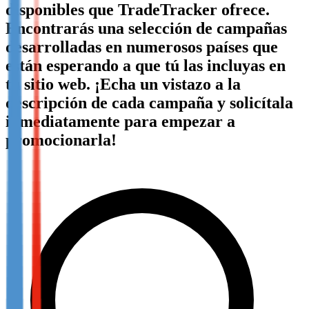
disponibles que TradeTracker ofrece.
Not already our Publisher?
Encontrarás una selección de campañas
Sign up here
desarrolladas en numerosos países que
están esperando a que tú las incluyas en
tu sitio web. ¡Echa un vistazo a la
descripción de cada campaña y solicítala
inmediatamente para empezar a
promocionarla!