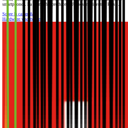
smartphones. La compañía produce teléfonos inteligentes, PCs…
Sobre la campaña
Hardware y software