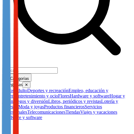
Categorías
Categorías
✕
Todos
Adulto
Deportes y recreación
Empleo, educación y
carrera
Entretenimiento y ocio
Flores
Hardware y software
Hogar y
jardín
Juegos y diversión
Libros, periódicos y revistas
Lotería y
apuestas
Moda y joyas
Productos financieros
Servicios
profesionales
Telecomunicaciones
Tiendas
Viajes y vacaciones
Hardware y software