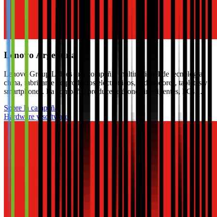
Lenovo Argentina
Lenovo Group Ltd. es una compañía multinacional de tecnología
china, fabricante de productos electrónicos, ordenadores, tabletas y
smartphones. La compañía produce teléfonos inteligentes, PCs…
Sobre la campaña
Hardware y software