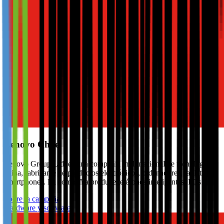
Lenovo Chile
Lenovo Group Ltd. es una compañía multinacional de tecnología
china, fabricante de productos electrónicos, ordenadores, tabletas y
smartphones. La compañía produce teléfonos inteligentes, PCs…
Sobre la campaña
Hardware y software