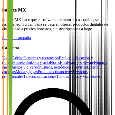
Softlite MX
Softlite MX hace que el software premium sea asequible, sencillo e
instantáneo. Su campaña se basa en ofrecer productos digitales de
alta calidad a precios honestos, sin suscripciones a largo …
Sobre la campaña
Categoría
Todos
Adulto
Deportes y recreación
Empleo, educación y
carrera
Entretenimiento y ocio
Flores
Hardware y software
Hogar y
jardín
Juegos y diversión
Libros, periódicos y revistas
Lotería y
apuestas
Moda y joyas
Productos financieros
Servicios
profesionales
Telecomunicaciones
Tiendas
Viajes y vacaciones