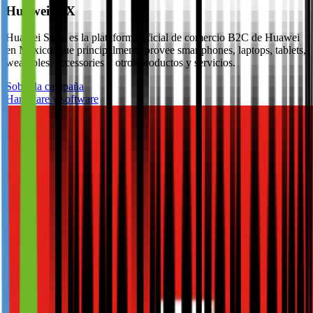
Huawei MX
Huawei Store es la plataforma oficial de comercio B2C de Huawei
en México, que principalmente provee smartphones, laptops, tablets,
wearables, accessories y otros productos y servicios.
Sobre la campaña
Hardware y software