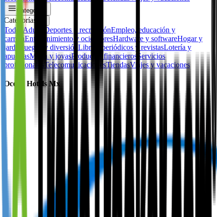
Categorías
Categorías
✕
Todos
Adulto
Deportes y recreación
Empleo, educación y
carrera
Entretenimiento y ocio
Flores
Hardware y software
Hogar y
jardín
Juegos y diversión
Libros, periódicos y revistas
Lotería y
apuestas
Moda y joyas
Productos financieros
Servicios
profesionales
Telecomunicaciones
Tiendas
Viajes y vacaciones
Ocean Hotels Mx