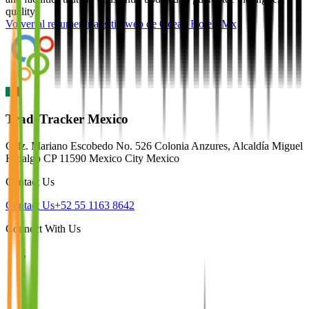
quality.
Volver al resumen
Ir al sitio web de
Ocean Hotels Mx
TradeTracker Mexico
Calz. Mariano Escobedo No. 526 Colonia Anzures, Alcaldía Miguel
Hidalgo CP 11590 Mexico City Mexico
Contact Us
Contact Us
+52 55 1163 8642
Connect With Us