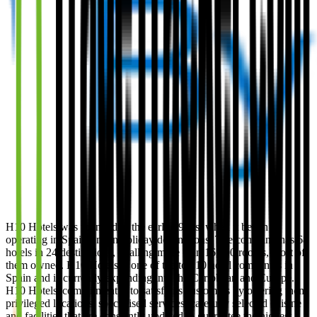
H10 Hotels was founded in the early 1980s, when it began
operating in Spain's main holiday destinations. The company has 68
hotels in 24 destinations, totalling more than 16,000 rooms, most of
them owned. H10 Hotels is one of the top 10 hotel companies in
Spain and is currently expanding into the Caribbean and Europe.
H10 Hotels' commitment is to satisfy its customers by offering them
privileged locations, specialised services, carefully selected cuisine
and facilities that are constantly updated to guarantee the highest