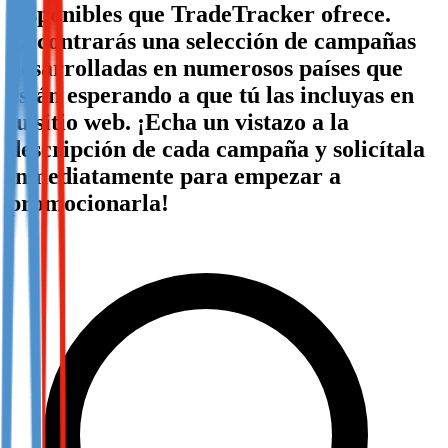
disponibles que TradeTracker ofrece.
Not already our Publisher?
Encontrarás una selección de campañas
Sign up here
desarrolladas en numerosos países que
están esperando a que tú las incluyas en
tu sitio web. ¡Echa un vistazo a la
descripción de cada campaña y solicítala
inmediatamente para empezar a
promocionarla!