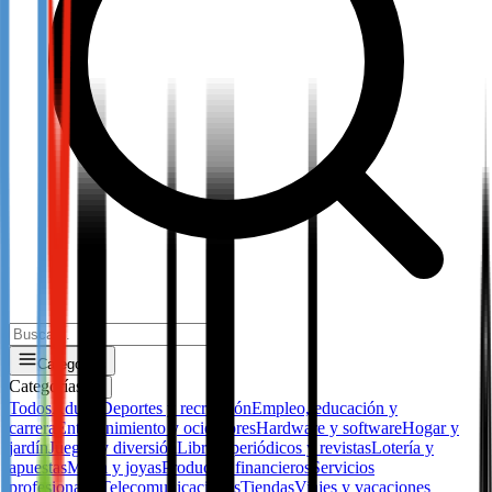
Categorías
Categorías
✕
Todos
Adulto
Deportes y recreación
Empleo, educación y
carrera
Entretenimiento y ocio
Flores
Hardware y software
Hogar y
jardín
Juegos y diversión
Libros, periódicos y revistas
Lotería y
apuestas
Moda y joyas
Productos financieros
Servicios
profesionales
Telecomunicaciones
Tiendas
Viajes y vacaciones