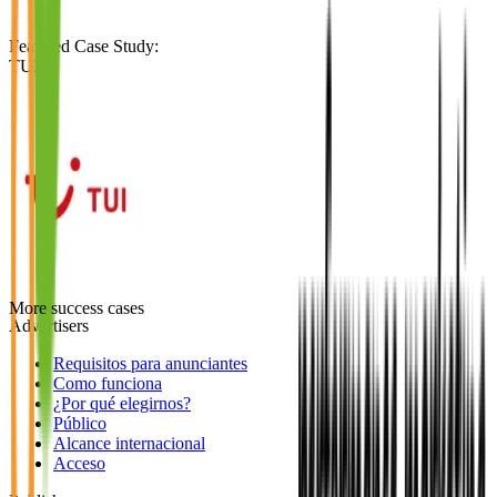
Featured Case Study
:
TUI
More success cases
Advertisers
Requisitos para anunciantes
Como funciona
¿Por qué elegirnos?
Público
Alcance internacional
Acceso