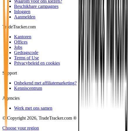
Waarom voor ons kiezen?
Beschikbare campagnes
Inloggen
Aanmelden
TradeTracker.com
Kantoren
Offices
Jobs
Gedragscode
Terms of Use
Privacybeleid en cookies
Support
Onbekend met affiliatemarketing?
Kenniscentrum
Agencies
Werk met ons samen
© Copyright 2026, TradeTracker.com ®
Choose your region