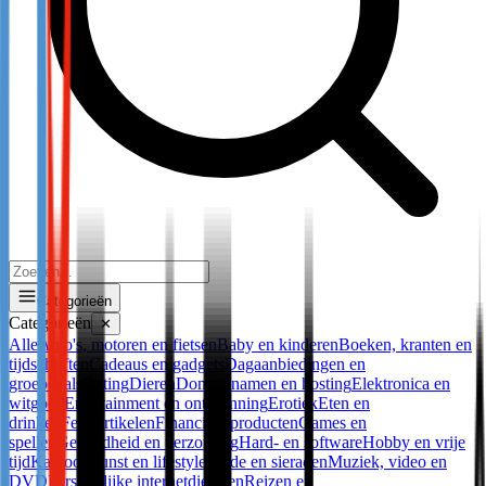
Categorieën
Categorieën
✕
Alle
Auto's, motoren en fietsen
Baby en kinderen
Boeken, kranten en
tijdschriften
Cadeaus en gadgets
Dagaanbiedingen en
groepdeals
Dating
Dieren
Domeinnamen en hosting
Elektronica en
witgoed
Entertainment en ontspanning
Erotiek
Eten en
drinken
Feestartikelen
Financiële producten
Games en
spellen
Gezondheid en verzorging
Hard- en software
Hobby en vrije
tijd
Kantoor
Kunst en lifestyle
Mode en sieraden
Muziek, video en
DVD
Persoonlijke internetdiensten
Reizen en