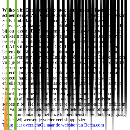
Welkom bij Berca.com! Op zoek naar gekende kwalitatieve
schoenmerken? Je vindt ze zeker!
Je vindt bij Berca.com merken
zoals Timberland, Spm, Tamaris, Marco Tozzi, Bullboxer,
Converse, Adidas enz… Je vindt bij berca.com zeker schoenen die
bij jou passen.. Bij Berca.com zijn we ervan overtuigd dat online
winkelen makkelijk en stress-vrij moet zijn. De mooiste schoenen
bestel je hier online bij Berca.com. Je geniet bovendien van
GRATIS thuisleveringen en GRATIS terugsturen met 30 dagen
bedenktijd. Bij ons is er geen minimum aankoop verplicht voor
gratis leveringen en retour. En dit het hélé jaar door! Bij Berca.com
vind je de nieuwste collectie damesschoenen, de nieuwste collectie
herenschoenen, de nieuwste collectie meisjesschoenen, de nieuwste
collectie jongensschoenen, de nieuwste sneakers en de nieuwste
collectie handtassen. Daarnaast bieden wij de mooiste selectie
enkellaarsjes, sneakers en glamoureuze high heels aan. Misschien
kunnen we je bekoren met ​​een nieuw paar veterschoenen, een
kleurrijk paar sneakers of een trendy paar sandalen? Berca.com
heeft het allemaal! Iedere dag komen er nieuwe fantastische
schoenen bij! Heb je vragen over je bestellingen online of offline in
één van onze winkels van jouw favoriete schoenen of handtassen?
Neem dan contact op met onze klantendienst en wij helpen je graag
verder. Wij wensen je verder veel shopplezier.
Terug naar overzicht
Ga naar de website van
Berca.com