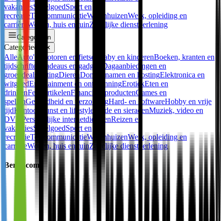
vakanties
Speelgoed
Sport en
recreatie
Telecommunicatie
Warenhuizen
Werk, opleiding en
carrière
Wonen, huis en tuin
Zakelijke dienstverlening
Categorieën
Categorieën
✕
Alle
Auto's, motoren en fietsen
Baby en kinderen
Boeken, kranten en
tijdschriften
Cadeaus en gadgets
Dagaanbiedingen en
groepdeals
Dating
Dieren
Domeinnamen en hosting
Elektronica en
witgoed
Entertainment en ontspanning
Erotiek
Eten en
drinken
Feestartikelen
Financiële producten
Games en
spellen
Gezondheid en verzorging
Hard- en software
Hobby en vrije
tijd
Kantoor
Kunst en lifestyle
Mode en sieraden
Muziek, video en
DVD
Persoonlijke internetdiensten
Reizen en
vakanties
Speelgoed
Sport en
recreatie
Telecommunicatie
Warenhuizen
Werk, opleiding en
carrière
Wonen, huis en tuin
Zakelijke dienstverlening
Berca.com