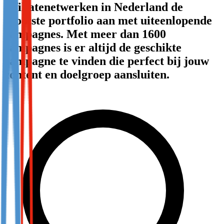
affiliatenetwerken in Nederland de
Not already our Publisher?
grootste portfolio aan met uiteenlopende
Sign up here
campagnes. Met meer dan 1600
campagnes is er altijd de geschikte
campagne te vinden die perfect bij jouw
content en doelgroep aansluiten.