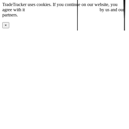
TradeTracker uses cookies. If you continue on our website, you
agree with it
placing cookies and processing this data
by us and our
partners.
×