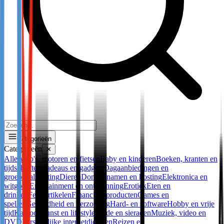
Categorieën
Categorieën
✕
Alle
Auto's, motoren en fietsen
Baby en kinderen
Boeken, kranten en
tijdschriften
Cadeaus en gadgets
Dagaanbiedingen en
groepdeals
Dating
Dieren
Domeinnamen en hosting
Elektronica en
witgoed
Entertainment en ontspanning
Erotiek
Eten en
drinken
Feestartikelen
Financiële producten
Games en
spellen
Gezondheid en verzorging
Hard- en software
Hobby en vrije
tijd
Kantoor
Kunst en lifestyle
Mode en sieraden
Muziek, video en
DVD
Persoonlijke internetdiensten
Reizen en