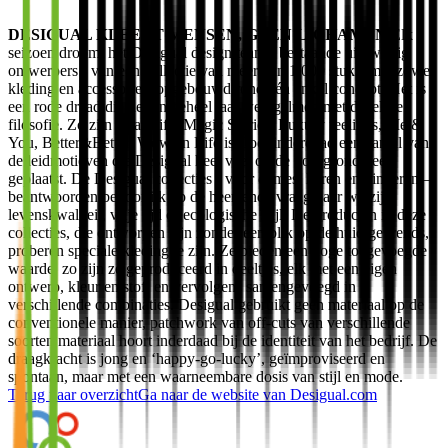
DESIGUAL KLEEDT MENSEN, GEEN LICHAMEN
Elk
seizoen droomt het Desigual design team - bestaande uit twintig
ontwerpers - van een collectie van meer dan 1.000 stuks, met zowel
kleding en accessoires, opgebouwd rond één enkel concept. Het is
een rode draad die de lijn geheel laat weergalmen met dezelfde
filosofie. Zo zijn Real Life, Magic Stories, Luxury feelings, Me &
You, Better&Better, Wow en Life is Cool inderdaad een aantal van
de leidmotieven die Desigual heel veel op de voorgrond heeft
geplaatst. De Desigual collecties - voor dames, heren en kinderen –
beantwoorden behoorlijk op de heersende vraag naar welzijn,
levenskwaliteit, vrije tijd of ecologische stijl. De producten in deze
collecties, die ontworpen zijn zonder een blik op de huidige trends,
proberen speciale kleding te zijn. Ze bieden een hoge toegevoegde
waarde, zo zijn ze geproduceerd in deeltjes, elk met een eigen
ontwerp, kleur en stof, en vervolgens samengevoegd in
verschillende combinaties. Desigual gebruikt geen materiaal op de
conventionele manier, patchwork van off-cuts van verschillende
soorten materiaal hoort inderdaad bij de identiteit van het bedrijf. De
draagkracht is jong en ‘happy-go-lucky’, geïmproviseerd en
spontaan, maar met een waarneembare dosis van stijl en mode.
Terug naar overzicht
Ga naar de website van
Desigual.com