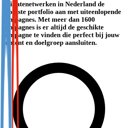
affiliatenetwerken in Nederland de
Not already our Publisher?
grootste portfolio aan met uiteenlopende
Sign up here
campagnes. Met meer dan 1600
campagnes is er altijd de geschikte
campagne te vinden die perfect bij jouw
content en doelgroep aansluiten.