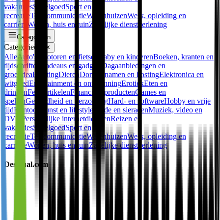
vakanties
Speelgoed
Sport en
recreatie
Telecommunicatie
Warenhuizen
Werk, opleiding en
carrière
Wonen, huis en tuin
Zakelijke dienstverlening
Categorieën
Categorieën
✕
Alle
Auto's, motoren en fietsen
Baby en kinderen
Boeken, kranten en
tijdschriften
Cadeaus en gadgets
Dagaanbiedingen en
groepdeals
Dating
Dieren
Domeinnamen en hosting
Elektronica en
witgoed
Entertainment en ontspanning
Erotiek
Eten en
drinken
Feestartikelen
Financiële producten
Games en
spellen
Gezondheid en verzorging
Hard- en software
Hobby en vrije
tijd
Kantoor
Kunst en lifestyle
Mode en sieraden
Muziek, video en
DVD
Persoonlijke internetdiensten
Reizen en
vakanties
Speelgoed
Sport en
recreatie
Telecommunicatie
Warenhuizen
Werk, opleiding en
carrière
Wonen, huis en tuin
Zakelijke dienstverlening
Desigual.com