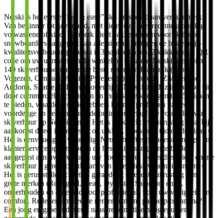
Netski is het eerste “fast & easy” ski- en snowboardverhuurmerk.
Van beginner tot gevorderd, met nieuwe of zeer recente uitrusting,
volwassene of kind, het merk biedt pakketten aan voor skiërs of
snowboarders aangepast aan alle niveaus en tegen de beste prijs-
kwaliteitsverhouding. Netski is 3 aanbiedingen, 2 klikken en 1 QR-
code om uw uitrusting in de winkel op te halen! Netski heeft bijna
140 skiverhuurwinkels in de beste resorts in Frankrijk (Alpen,
Vogezen, Centraal Massief, Pyreneeën) en Europa (Zwitserland,
Andorra, Spanje, Italië en Oostenrijk). Netski breidt zijn aanbod uit
door commerciële activiteiten en exclusieve kortingen tot -50% aan
te bieden, waardoor skiliefhebbers kunnen profiteren van een
voordelige en vereenvoudigde online-ervaring! De voordelen van
skiverhuur op Netski.com: • Het is praktisch: uw uitrusting staat bij
aankomst direct in het resort op u klaar, u bespaart tijd op de piste. •
Het is eenvoudig en voordelig: Netski heeft een ondersteunings- en
klantenservice opgezet om u de beste uitrusting aan te bieden,
aangepast aan uw niveau en uw voorkeuren. Bovendien biedt online
skiverhuur u gereduceerde tarieven en exclusieve aanbiedingen. •
Het is geruststellend: Netski garandeert u recente uitrusting van
grote merken (Rossignol, Head, Dynastar, Salomon, enz.),
onderhouden en afgesteld door professionals voor uw veiligheid en
comfort. Redenen om deel te nemen aan ons partnerprogramma? •
Een jong en groeiend merk: naast regelmatige hoogtepunten