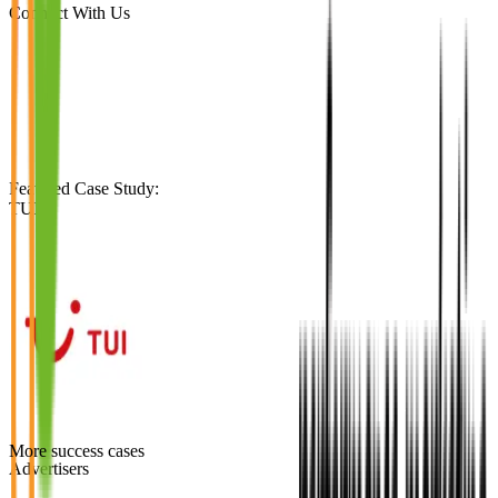
Connect With Us
Featured Case Study
:
TUI
More success cases
Advertisers