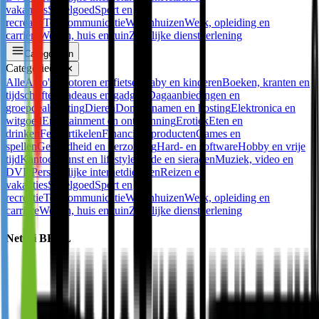
vakanties
Speelgoed
Sport en
recreatie
Telecommunicatie
Warenhuizen
Werk, opleiding en
carrière
Wonen, huis en tuin
Zakelijke dienstverlening
Categorieën
Categorieën
✕
Alle
Auto's, motoren en fietsen
Baby en kinderen
Boeken, kranten en
tijdschriften
Cadeaus en gadgets
Dagaanbiedingen en
groepdeals
Dating
Dieren
Domeinnamen en hosting
Elektronica en
witgoed
Entertainment en ontspanning
Erotiek
Eten en
drinken
Feestartikelen
Financiële producten
Games en
spellen
Gezondheid en verzorging
Hard- en software
Hobby en vrije
tijd
Kantoor
Kunst en lifestyle
Mode en sieraden
Muziek, video en
DVD
Persoonlijke internetdiensten
Reizen en
vakanties
Speelgoed
Sport en
recreatie
Telecommunicatie
Warenhuizen
Werk, opleiding en
carrière
Wonen, huis en tuin
Zakelijke dienstverlening
Netski BENL