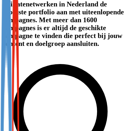
affiliatenetwerken in Nederland de
Not already our Publisher?
grootste portfolio aan met uiteenlopende
Sign up here
campagnes. Met meer dan 1600
campagnes is er altijd de geschikte
campagne te vinden die perfect bij jouw
content en doelgroep aansluiten.