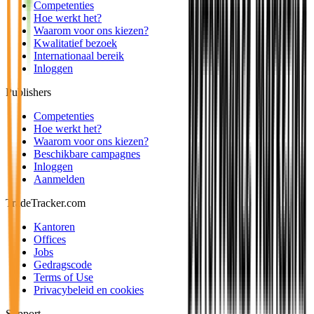
Competenties
Hoe werkt het?
Waarom voor ons kiezen?
Kwalitatief bezoek
Internationaal bereik
Inloggen
Publishers
Competenties
Hoe werkt het?
Waarom voor ons kiezen?
Beschikbare campagnes
Inloggen
Aanmelden
TradeTracker.com
Kantoren
Offices
Jobs
Gedragscode
Terms of Use
Privacybeleid en cookies
Support