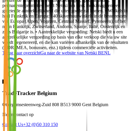
gedurende het seizoen, verkoopopeningen, speciale acties,
permanente promoties, heeft Netski een sterk merkimago en een
groeiende aantrekkelijkheid die u ten goede zal komen. • Winkels in
heel Frankrijk en Europa: 140 skiverhuurwinkels in de beste resorts
van Europa (Alpen, Vogezen, Centraal Massief, Pyreneeën), of het
nu in Frankrijk, Zwitserland, Andorra, Spanje, Italië, Oostenrijk en
zelfs Bulgarije is. • Aantrekkelijke vergoeding: Netski biedt u een
aantrekkelijke vergoeding op basis van elke verkoop die via uw site
wordt gegenereerd, en die kan variëren afhankelijk van de resultaten
(HDR, MEA, bonussen, enz.) tijdens commerciële activiteiten.
Terug naar overzicht
Ga naar de website van
Netski BENL
TradeTracker Belgium
Ottergemsesteenweg-Zuid 808 B513 9000 Gent Belgium
Neem contact op
Contact Us
+32 (0)50 310 150