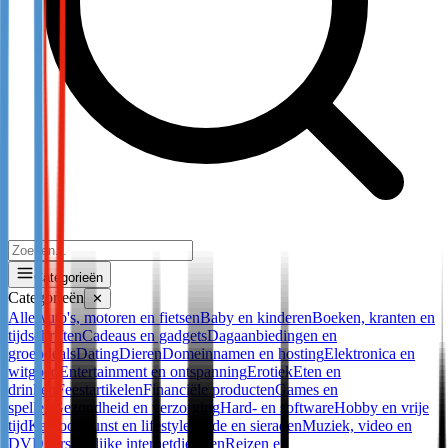
Categorieën
Categorieën
✕
Alle
Auto's, motoren en fietsen
Baby en kinderen
Boeken, kranten en
tijdschriften
Cadeaus en gadgets
Dagaanbiedingen en
groepdeals
Dating
Dieren
Domeinnamen en hosting
Elektronica en
witgoed
Entertainment en ontspanning
Erotiek
Eten en
drinken
Feestartikelen
Financiële producten
Games en
spellen
Gezondheid en verzorging
Hard- en software
Hobby en vrije
tijd
Kantoor
Kunst en lifestyle
Mode en sieraden
Muziek, video en
DVD
Persoonlijke internetdiensten
Reizen en