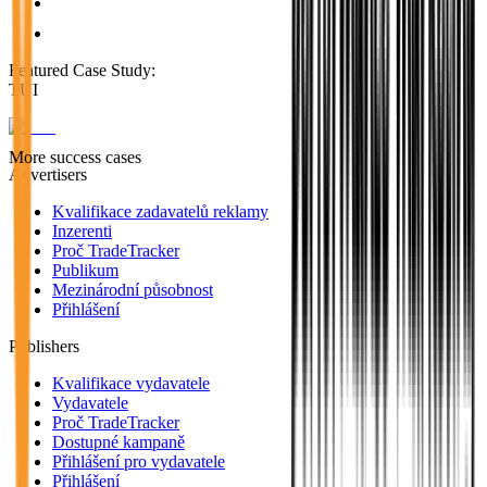
Featured Case Study
:
TUI
More success cases
Advertisers
Kvalifikace zadavatelů reklamy
Inzerenti
Proč TradeTracker
Publikum
Mezinárodní působnost
Přihlášení
Publishers
Kvalifikace vydavatele
Vydavatele
Proč TradeTracker
Dostupné kampaně
Přihlášení pro vydavatele
Přihlášení