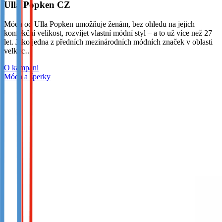
Ulla Popken CZ
Móda od Ulla Popken umožňuje ženám, bez ohledu na jejich
konfekční velikost, rozvíjet vlastní módní styl – a to už více než 27
let. Jako jedna z předních mezinárodních módních značek v oblasti
velkýc…
O kampani
Móda a šperky