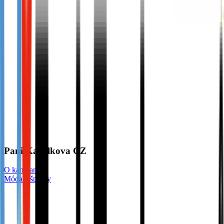
Pani Kabelkova CZ
O kampani
Móda a šperky