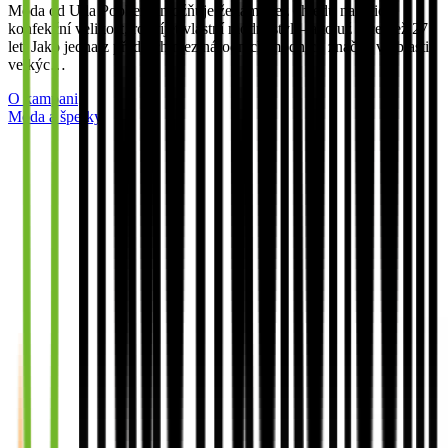
Móda od Ulla Popken umožňuje ženám, bez ohledu na jejich
konfekční velikost, rozvíjet vlastní módní styl – a to už více než 27
let. Jako jedna z předních mezinárodních módních značek v oblasti
velkýc…
O kampani
Móda a šperky