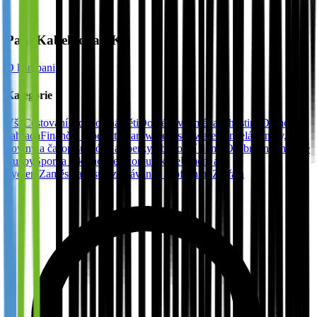
Pani Kabelkova SK
O kampani
Kategorie
Vše
Cestování a dovolená
Děti
Doménová jména a hosting
Domov a
zahrada
Finanční produkty
Hardware a software
Kancelář
Knihy,
noviny a časopisů
Móda a šperky
Obchodní domy
Osobní internetové
služby
Sport a rekreace
Telekomunikace
Umění a
bydlení
Zaměstnanost, vzdělávání a profesního
Zvířata