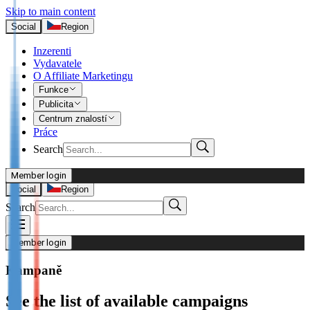
Skip to main content
Social
Region
Inzerenti
Vydavatele
O Affiliate Marketingu
Funkce
Publicita
Centrum znalostí
Práce
Search
Member login
I’m Advertiser
Social
Region
Search
Login
Not already our Advertiser?
Member login
Sign up here
Kampaně
I’m Publisher
See the list of available campaigns
Login