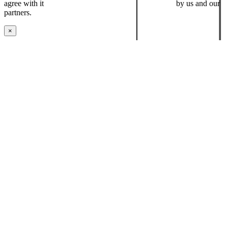
agree with it
placing cookies and processing this data
by us and our
partners.
×