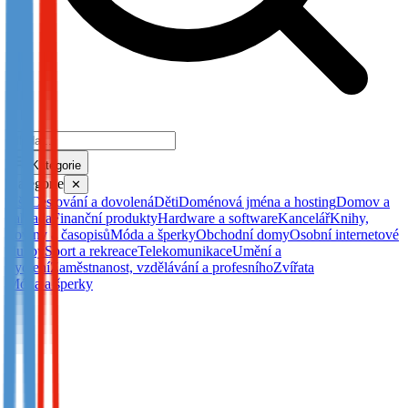
Kategorie
Kategorie
✕
Vše
Cestování a dovolená
Děti
Doménová jména a hosting
Domov a
zahrada
Finanční produkty
Hardware a software
Kancelář
Knihy,
noviny a časopisů
Móda a šperky
Obchodní domy
Osobní internetové
služby
Sport a rekreace
Telekomunikace
Umění a
bydlení
Zaměstnanost, vzdělávání a profesního
Zvířata
Móda a šperky