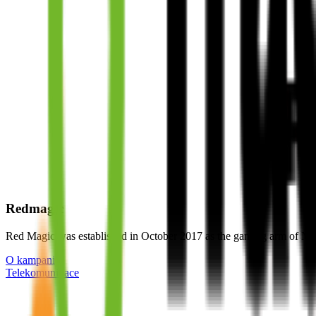
Redmagic
Red Magic was established in October 2017 as the gaming arm of Nu
O kampani
Telekomunikace