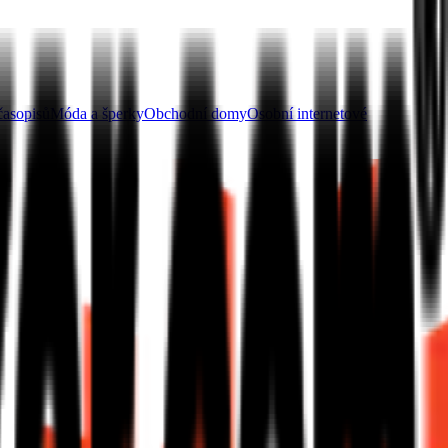
časopisů
Móda a šperky
Obchodní domy
Osobní internetové