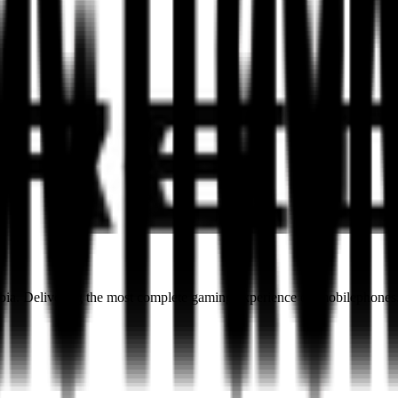
bia. Delivering the most complete gaming experience on mobilephones.