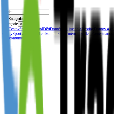
Kategorie
Kategorie
✕
Vše
Cestování a dovolená
Děti
Doménová jména a hosting
Domov a za
služby
Sport a rekreace
Telekomunikace
Umění a bydlení
Zaměstnanost,
Telekomunikace