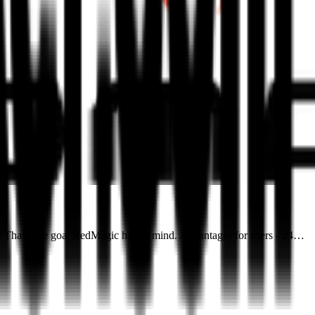
 That’s the goal RedMagic had in mind. Advantages for users - 24…