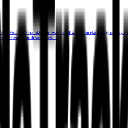
hrada
Finanční produkty
Hardware a software
Kancelář
Knihy, noviny a 
 vzdělávání a profesního
Zvířata