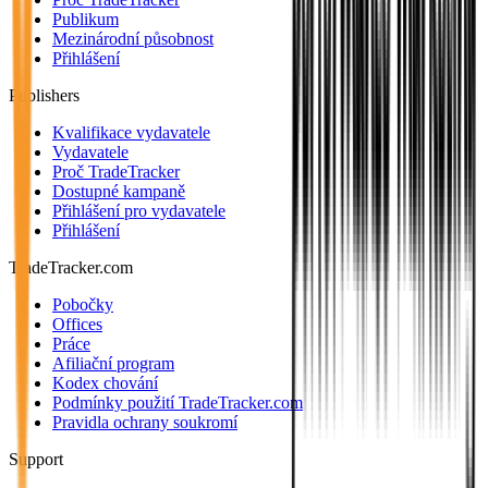
Publikum
Mezinárodní působnost
Přihlášení
Publishers
Kvalifikace vydavatele
Vydavatele
Proč TradeTracker
Dostupné kampaně
Přihlášení pro vydavatele
Přihlášení
TradeTracker.com
Pobočky
Offices
Práce
Afiliační program
Kodex chování
Podmínky použití TradeTracker.com
Pravidla ochrany soukromí
Support