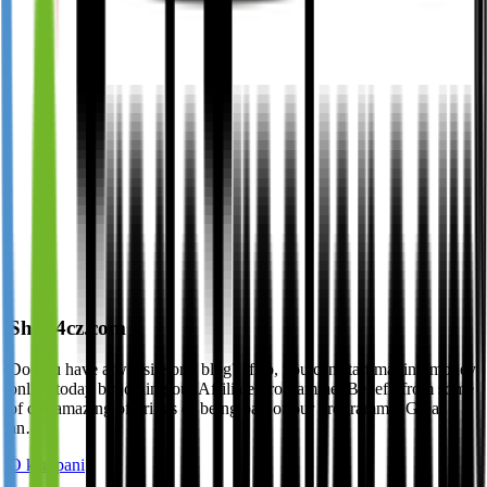
Shop4cz.com
Do you have a website or a blog? If so, you can start making money
online today by joining our Affiliate Programme. Benefit from some
of our amazing offerings of being part of our programme: Great
an…
O kampani