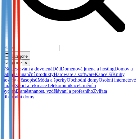
Kategorie
Kategorie
✕
Vše
Cestování a dovolená
Děti
Doménová jména a hosting
Domov a
zahrada
Finanční produkty
Hardware a software
Kancelář
Knihy,
noviny a časopisů
Móda a šperky
Obchodní domy
Osobní internetové
služby
Sport a rekreace
Telekomunikace
Umění a
bydlení
Zaměstnanost, vzdělávání a profesního
Zvířata
Obchodní domy