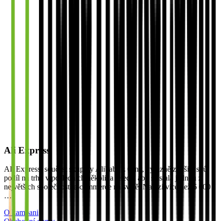
Ali Express
Ali Express, součást skupiny Alibaba z Číny, výrazně zvýšila svůj
podíl na trhu v posledních několika letech, aby se stala jednou z
největších společností e-commerce na světě. Nabízí více než 6 000
…
O kampani