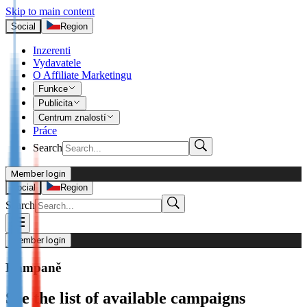
Skip to main content
Social
Region
Inzerenti
Vydavatele
O Affiliate Marketingu
Funkce
Publicita
Centrum znalostí
Práce
Search
Member login
I’m Advertiser
Social
Region
Search
Login
Not already our Advertiser?
Member login
Sign up here
Kampaně
I’m Publisher
See the list of available campaigns
Login