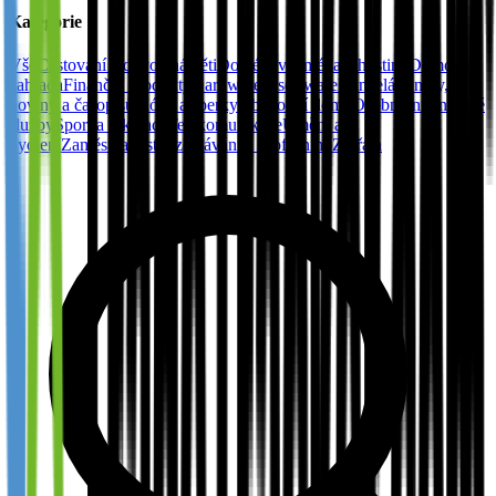
Kategorie
Vše
Cestování a dovolená
Děti
Doménová jména a hosting
Domov a
zahrada
Finanční produkty
Hardware a software
Kancelář
Knihy,
noviny a časopisů
Móda a šperky
Obchodní domy
Osobní internetové
služby
Sport a rekreace
Telekomunikace
Umění a
bydlení
Zaměstnanost, vzdělávání a profesního
Zvířata