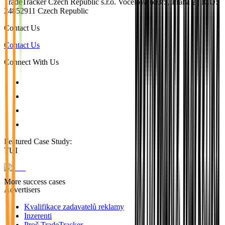
TradeTracker Czech Republic s.r.o. Vocelova 603/5, Praha 2 | IČO:
24852911 Czech Republic
Contact Us
Contact Us
Connect With Us
Featured Case Study
:
TUI
More success cases
Advertisers
Kvalifikace zadavatelů reklamy
Inzerenti
Proč TradeTracker